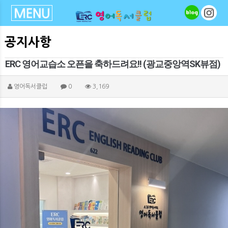
공지사항
ERC 영어교습소 오픈을 축하드려요!! (광교중앙역SK뷰점)
영어독서클럽
0
3,169