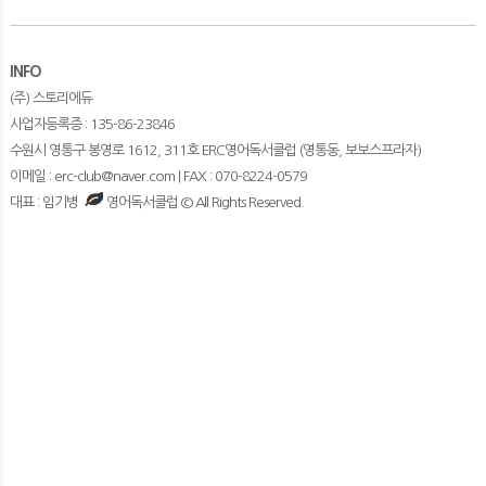
INFO
(주) 스토리에듀
사업자등록증 : 135-86-23846
수원시 영통구 봉영로 1612, 311호 ERC영어독서클럽 (영통동, 보보스프라자)
이메일 : erc-club@naver.com | FAX : 070-8224-0579
대표 : 임기병
영어독서클럽 © All Rights Reserved.